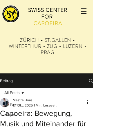
SWISS CENTER
FOR
CAPOEIRA
ZÜRICH - ST.GALLEN -
WINTERTHUR - ZUG - LUZERN -
PRAG
Beitrag
All Posts
Mestre Boas
All Posts
17. Okt. 2025
1 Min. Lesezeit
Capoeira: Bewegung,
Music
Musik und Miteinander für