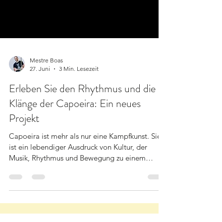
Mestre Boas
27. Juni
3 Min. Lesezeit
Erleben Sie den Rhythmus und die
Klänge der Capoeira: Ein neues
Projekt
Capoeira ist mehr als nur eine Kampfkunst. Sie
ist ein lebendiger Ausdruck von Kultur, der
Musik, Rhythmus und Bewegung zu einem
kraftvollen Erlebnis vereint. Im Schweizer
Zentrum für Capoeira haben wir kürzlich ein
einzigartiges Projekt abgeschlossen, das diese
Kunstform auf frische und aufregende Weise zum