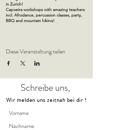
in Zurich!
Capoeira workshops with amazing teachers
incl. Afrodance, percussion classes, party,
BBQ and mountain hiking!
Guests:
M. Edan (ISR)
M. Primo (IT)
Diese Veranstaltung teilen
M. Joe (ISR)
CM. Jana (DE)
CM. Alemao (DE)
CM. Italo (DE)
CM. Andry (CH)
Prof. Estrelinha (ISR)
Schreibe uns,
Prof. Gerbinho (FR)
Prof. Oncinha (DE)
Wir melden uns zeitnah bei dir !
& more to come...
Program:
30.06
mountain hiking (departure from
Zurich around 10:00)
01.07
city tour