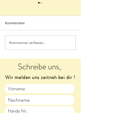
Kommentare
Kommentar verfassen...
Erleben Sie den Rhythmus
Capoeira: Beweg
und die Klänge der
Musik und Mitein
Capoeira: Ein neues
Kinder mit Autis
Projekt
Schreibe uns,
Wir melden uns zeitnah bei dir !