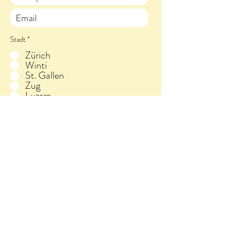
Stadt
*
Zürich
Winti
St. Gallen
Zug
Luzern
Andere
Anliegen