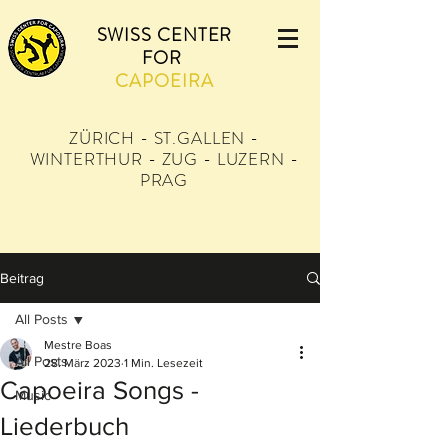
SWISS CENTER
FOR
CAPOEIRA
ZÜRICH - ST.GALLEN -
WINTERTHUR - ZUG - LUZERN -
PRAG
Beitrag
All Posts
Mestre Boas
All Posts
28. März 2023
1 Min. Lesezeit
Capoeira Songs -
Music
Liederbuch